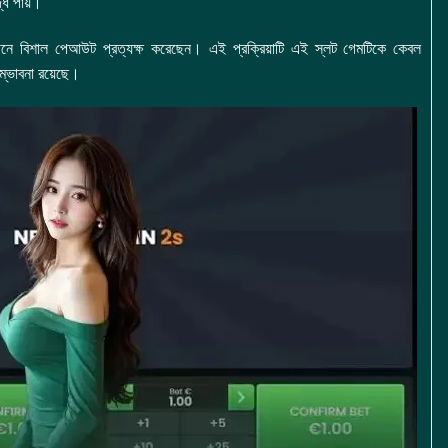
ধি পায়।
টি স্পিনে বিশাল পেআউট প্রত্যক্ষ করেছেন। এই প্রক্রিয়াটি এই স্লট গেমটিকে কেবল
্ভাবনা রয়েছে।