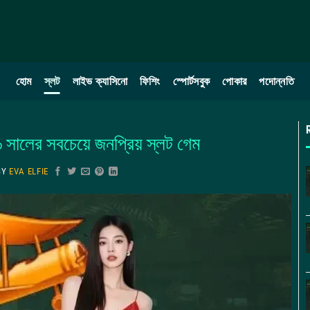
হোম
স্লট
লাইভ ক্যাসিনো
ফিশিং
স্পোর্টসবুক
পোকার
পদোন্নতি
ালের সবচেয়ে জনপ্রিয় স্লট গেম
BY
EVA ELFIE