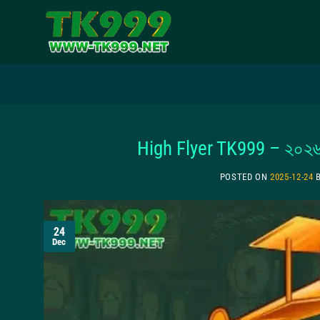
High Flyer TK999 – ২০২৬ স
POSTED ON
2025-12-24
24
Dec