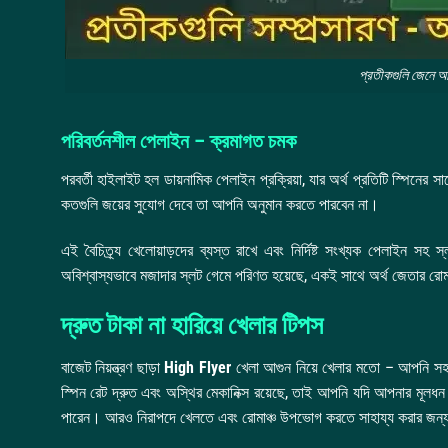
প্রতীকগুলি জেনে আপ
পরিবর্তনশীল পেলাইন – ক্রমাগত চমক
পরবর্তী হাইলাইট হল ডায়নামিক পেলাইন প্রক্রিয়া, যার অর্থ প্রতিটি স্পিনের সা
কতগুলি জয়ের সুযোগ দেবে তা আপনি অনুমান করতে পারবেন না।
এই বৈচিত্র্য খেলোয়াড়দের ব্যস্ত রাখে এবং নির্দিষ্ট সংখ্যক পেলাইন স
অবিশ্বাস্যভাবে মজাদার স্লট গেমে পরিণত হয়েছে, একই সাথে অর্থ জেতার রোম
দ্রুত টাকা না হারিয়ে খেলার টিপস
বাজেট নিয়ন্ত্রণ ছাড়া
High Flyer
খেলা আগুন নিয়ে খেলার মতো – আপনি সহজেই
স্পিন রেট দ্রুত এবং অস্থির মেকানিক্স রয়েছে, তাই আপনি যদি আপনার মূলধন
পারেন। আরও নিরাপদে খেলতে এবং রোমাঞ্চ উপভোগ করতে সাহায্য করার জন্য ন