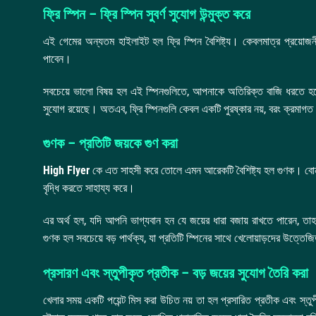
ফ্রি স্পিন – ফ্রি স্পিন সুবর্ণ সুযোগ উন্মুক্ত করে
এই গেমের অন্যতম হাইলাইট হল ফ্রি স্পিন বৈশিষ্ট্য। কেবলমাত্র প্রয়োজনী
পাবেন।
সবচেয়ে ভালো বিষয় হল এই স্পিনগুলিতে, আপনাকে অতিরিক্ত বাজি ধরতে হবে 
সুযোগ রয়েছে। অতএব, ফ্রি স্পিনগুলি কেবল একটি পুরষ্কার নয়, বরং ক্রমাগ
গুণক – প্রতিটি জয়কে গুণ করা
High Flyer
কে এত সাহসী করে তোলে এমন আরেকটি বৈশিষ্ট্য হল গুণক। বোনাস রাউ
বৃদ্ধি করতে সাহায্য করে।
এর অর্থ হল, যদি আপনি ভাগ্যবান হন যে জয়ের ধারা বজায় রাখতে পারেন, তা
গুণক হল সবচেয়ে বড় পার্থক্য, যা প্রতিটি স্পিনের সাথে খেলোয়াড়দের উত্তে
প্রসারণ এবং স্তুপীকৃত প্রতীক – বড় জয়ের সুযোগ তৈরি করা
খেলার সময় একটি পয়েন্ট মিস করা উচিত নয় তা হল প্রসারিত প্রতীক এবং স