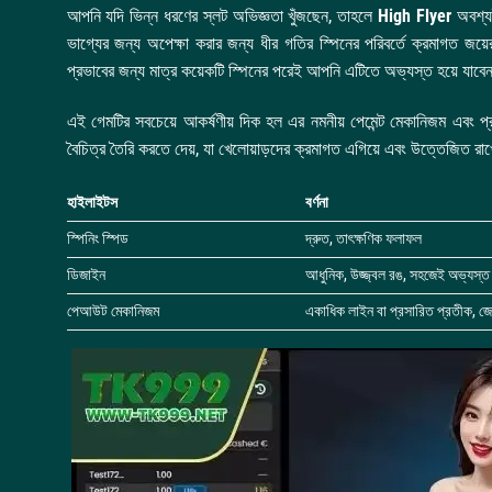
আপনি যদি ভিন্ন ধরণের স্লট অভিজ্ঞতা খুঁজছেন, তাহলে
High Flyer
অবশ্যই
ভাগ্যের জন্য অপেক্ষা করার জন্য ধীর গতির স্পিনের পরিবর্তে ক্রমাগত জয়ের
প্রভাবের জন্য মাত্র কয়েকটি স্পিনের পরেই আপনি এটিতে অভ্যস্ত হয়ে যাব
এই গেমটির সবচেয়ে আকর্ষণীয় দিক হল এর নমনীয় পেমেন্ট মেকানিজম এবং প্র
বৈচিত্র তৈরি করতে দেয়, যা খেলোয়াড়দের ক্রমাগত এগিয়ে এবং উত্তেজিত রা
হাইলাইটস
বর্ণনা
স্পিনিং স্পিড
দ্রুত, তাৎক্ষণিক ফলাফল
ডিজাইন
আধুনিক, উজ্জ্বল রঙ, সহজেই অভ্যস্ত
পেআউট মেকানিজম
একাধিক লাইন বা প্রসারিত প্রতীক, জেত